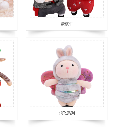
豪横牛
想飞系列